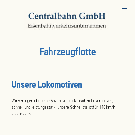
Zum
Inhalt
springen
Fahrzeugflotte
Unsere Lokomotiven
Wir verfügen über eine Anzahl von elektrischen Lokomotiven,
schnell und leistungsstark, unsere Schnellste ist für 140 km/h
zugelassen.